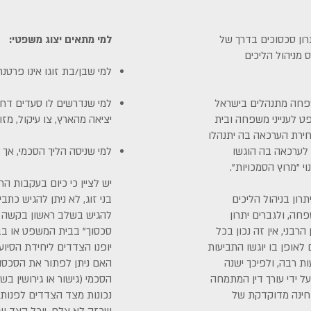
ון סכסוכים בדרך של
למי מתאים יצוג משפטי:
ס מניהול הליכים
למי שבן/בת זוגו אינו פרט
שפחה מתנהלים בישראל
למי שנדרשים לו סעדים דחופי
 לענייני משפחה ובית
יציאה מהארץ, צו עיקול, מזונו
חירת הערכאה בה יתנהלו
לערכאה בה הוגשו
למי שניסה הליך הסכמי, אך 
י "מרוץ הסמכויות".
יש לציין כי כיום בעקבות ה
רון בניהול הליכים
בני זוג, לא ניתן להגיש כתבי
חה, ולגברים יתרון
להגיש בשלב ראשון בקשה 
רבני, אין זה נכון בכל
סכסוך" בבית המשפט או בב
 לאופן בו יוגשו התביעות
יופנו הצדדים ליחידת הסיוע
ת רבה, ולפיכך ישנה
האם ניתן לפתור את הסכסו
ל ידי עורך דין המתמחה
הסכמי (גישור או גירושין בשי
חינה מדוקדקת של
נכונות מצד הצדדים לפנות 