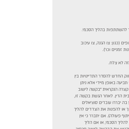
נר להשתתפות בהליך הסכמי.
ם (כגון: צו הגנה, צו עיכוב
ת זמניים וכו').
זה לא צלח.
חוק החדש להסדר התדיינויות בין
 תביעה באופן מיידי אלא ניתן
קצרה הנקראית "בקשה לישוב
ית הדין. לאחר הגשת בקשה זו,
 בה יבררו עובדים סוציאלים
ך או להפנות את הצדדים להליך
תוף פעולה). אם יתברר כי אין
להליך הסכמי, או אם הליך