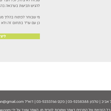
שכזה לא צלח, יוכל הצד ש
להגיש תביעות בערכאה בה י
מי שבוחר לפתוח בהליך משפ
כן עם עו"ד בתחום זה ולא 
ליצי
טלפון 03-5238388 | פקס 03-5233766 | דוא"ל nuritmenn@gmail.com
w.com